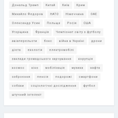
Дональд Трамп
Китай
Київ
Крим
Михайло Федоров
НАТО
Німеччина
ОАЕ
Олександр Усик
Польща
Росія
США
Угорщина
Франція
Чемпіонат світу з футболу
авіаперельоти
бокс
війна в Україні
дрони
дієта
екологія
електромобілі
заклади громадського харчування
корупція
космос
кіно
мобілізація
музика
нафта
озброєння
пенсія
подорожі
смартфони
собаки
соціологічні дослідження
футбол
штучний інтелект