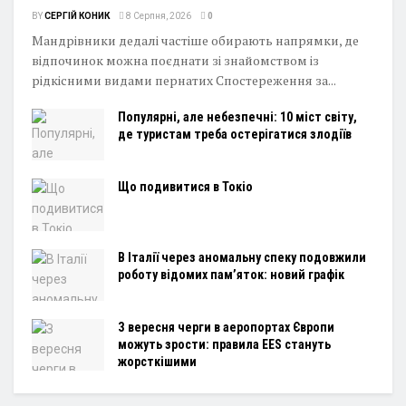
BY
СЕРГІЙ КОНИК
8 Серпня, 2026
0
Мандрівники дедалі частіше обирають напрямки, де
відпочинок можна поєднати зі знайомством із
рідкісними видами пернатих Спостереження за...
Популярні, але небезпечні: 10 міст світу,
де туристам треба остерігатися злодіїв
Що подивитися в Токіо
В Італії через аномальну спеку подовжили
роботу відомих пам’яток: новий графік
З вересня черги в аеропортах Європи
можуть зрости: правила EES стануть
жорсткішими