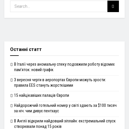
Останні статт
В Італії через аномальну спеку подовжили роботу відомих
пам’яток: новий графік
З вересня черги в аеропортах Європи можуть зрости:
правила EES стануть жорсткішими
15 найцікавіших палаців Європи
Найдорожчий готельний номер у світі здають за $100 тисяч
за ніч: чим дивує пентхаус
В Англії відкрили найдовший зіплайн: екстремальний спуск
створювали понад 15 років