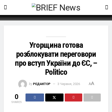
Угорщина готова
розблокувати переговори
про вступ України до ЄС, –
Politico
A
by
РЕДАКТОР
3 Червня, 2026
A
0
SHARES