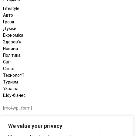
Lifestyle
Авто
Гроші
Думки
Економіка
Здоров’я
Новини
Політика
Світ
Спорт
Технології
Туризм
Україна
Шоу-бізнес
[mc4wp_form]
We value your privacy
© 2026 BRIEF NEWS — медіа швидких новин. БРІФ – подаємо новини
коротко, швидко і по суті: без зайвого шуму, лише факти, цифри та ключові