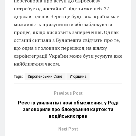
переговорів про вступ до Євросоюзу
потребує одностайної підтримки всіх 27
держав-членів. Через це будь-яка країна має
можливість призупинити або заблокувати
процес, якщо висловить заперечення. Однак
останні сигнали з Будапешта свідчать про те,
що одна з головних перешкод на шляху
євроінтеграції України може бути усунута вже
найближчим часом.
Tags:
Європейський Союз
Угорщина
Previous Post
Реєстр ухилянтів і нові обмеження: у Раді
заговорили про блокування карток та
водійських прав
Next Post