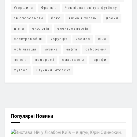
Угорщина
Франція
Чемпіонат світу з футболу
авіаперельоти
бокс
війна в Україні
дрони
дієта
екологія
електроенергія
електромобілі
корупція
космос
кіно
мобілізація
музика
нафта
озброєння
пенсія
подорожі
смартфони
тарифи
футбол
штучний інтелект
Популярні Новини