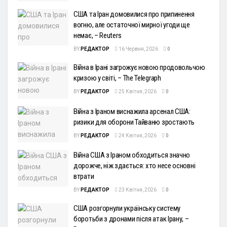
США та Іран домовилися про припинення
вогню, але остаточної мирної угоди ще
немає, – Reuters
BY
РЕДАКТОР
16 Червня, 2026
0
Війна в Ірані загрожує новою продовольчою
кризою у світі, – The Telegraph
BY
РЕДАКТОР
25 Квітня, 2026
0
Війна з Іраном виснажила арсенал США:
ризики для оборони Тайваню зростають
BY
РЕДАКТОР
24 Квітня, 2026
0
Війна США з Іраном обходиться значно
дорожче, ніж здається: хто несе основні
втрати
BY
РЕДАКТОР
23 Квітня, 2026
0
США розгорнули українську систему
боротьби з дронами після атак Ірану, –