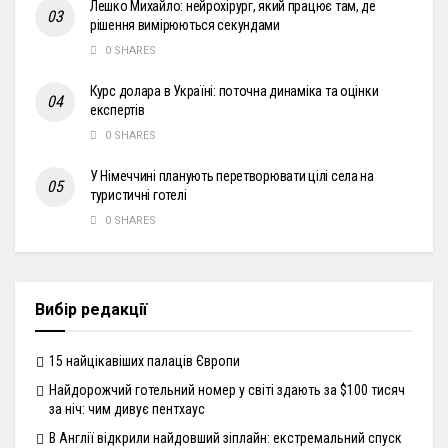
Лешко Михайло: нейрохірург, який працює там, де
рішення вимірюються секундами
0 SHARES
Курс долара в Україні: поточна динаміка та оцінки
експертів
0 SHARES
У Німеччині планують перетворювати цілі села на
туристичні готелі
0 SHARES
Вибір редакції
15 найцікавіших палаців Європи
Найдорожчий готельний номер у світі здають за $100 тисяч
за ніч: чим дивує пентхаус
В Англії відкрили найдовший зіплайн: екстремальний спуск