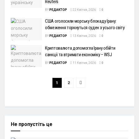
Reuters
BY
РЕДАКТОР
22 Квітня, 2026
0
США оголосили морську блокаду Ірану:
обмеження торкнуться суден з усього світу
BY
РЕДАКТОР
13 Квітня, 2026
0
Криптовалюта допомогла Ірану обійти
санкції та втримати економіку – WSJ
BY
РЕДАКТОР
11 Квітня, 2026
0
1
2
Не пропустіть це