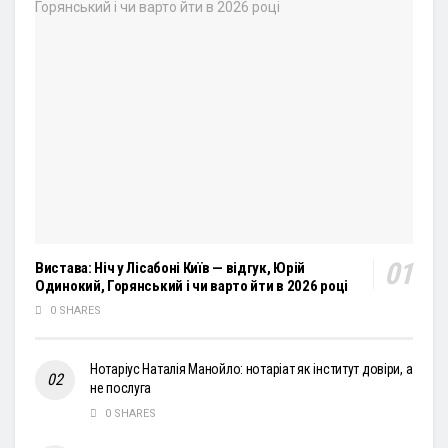
Вистава: Ніч у Лісабоні Київ — відгук, Юрій
Одинокий, Горянський і чи варто йти в 2026 році
0 SHARES
Нотаріус Наталія Манойло: нотаріат як інститут довіри, а
не послуга
0 SHARES