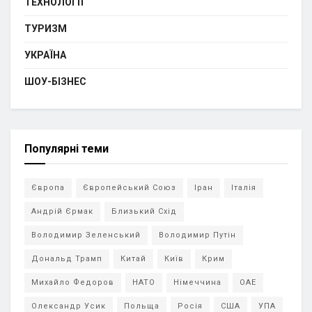
ТЕХНОЛОГІЇ
ТУРИЗМ
УКРАЇНА
ШОУ-БІЗНЕС
Популярні теми
Європа
Європейський Союз
Іран
Італія
Андрій Єрмак
Близький Схід
Володимир Зеленський
Володимир Путін
Дональд Трамп
Китай
Київ
Крим
Михайло Федоров
НАТО
Німеччина
ОАЕ
Олександр Усик
Польща
Росія
США
УПА