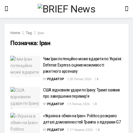
Home
Tag
Іран
Позначка:
Іран
Чим Іран потенційно може вдарити по Україні:
Defense Express оцінив можливості
ракетного арсеналу
BY
РЕДАКТОР
28 Липня, 2026
0
США відновили удари по Ірану: Трамп заявив
про завершення перемир’я
BY
РЕДАКТОР
9 Липня, 2026
0
«Україна в обмін на Іран»: Politico розкрило
деталі домовленостей Трампа з лідерами G7
BY
РЕДАКТОР
17 Червня, 2026
0