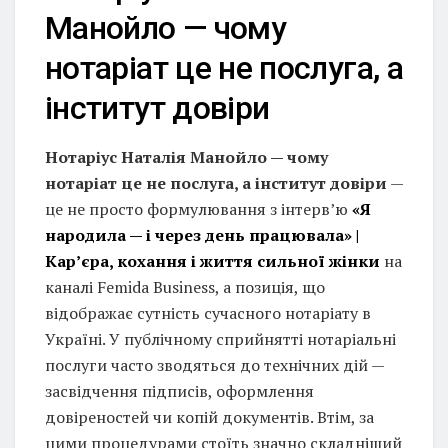
Манойло — чому
нотаріат це не послуга, а
інститут довіри
Нотаріус Наталія Манойло — чому
нотаріат це не послуга, а інститут довіри
—
це не просто формулювання з інтерв’ю
«Я
народила — і через день працювала» |
Кар’єра, кохання і життя сильної жінки
на
каналі Femida Business, а позиція, що
відображає сутність сучасного нотаріату в
Україні. У публічному сприйнятті нотаріальні
послуги часто зводяться до технічних дій —
засвідчення підписів, оформлення
довіреностей чи копій документів. Втім, за
цими процедурами стоїть значно складніший