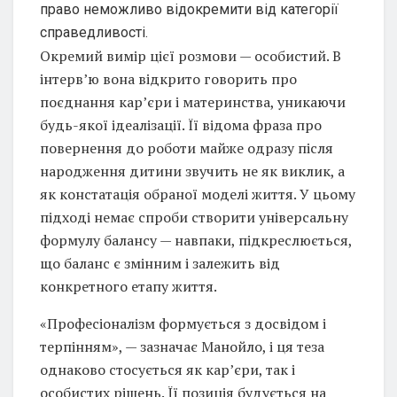
Окремий вимір цієї розмови — особистий. В
інтерв’ю вона відкрито говорить про
поєднання кар’єри і материнства, уникаючи
будь-якої ідеалізації. Її відома фраза про
повернення до роботи майже одразу після
народження дитини звучить не як виклик, а
як констатація обраної моделі життя. У цьому
підході немає спроби створити універсальну
формулу балансу — навпаки, підкреслюється,
що баланс є змінним і залежить від
конкретного етапу життя.
«Професіоналізм формується з досвідом і
терпінням», — зазначає Манойло, і ця теза
однаково стосується як кар’єри, так і
особистих рішень. Її позиція будується на