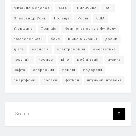
Михайло Федоров
НАТО
Німеччина
ОАЕ
Олександр Усик
Польща
Росія
США
Угорщина
Франція
Чемпіонат світу з футболу
авіаперельоти
бокс
війна в Україні
дрони
дієта
екологія
електромобілі
енергетика
корупція
космос
кіно
мобілізація
музика
нафта
озброєння
пенсія
подорожі
смартфони
собаки
футбол
штучний інтелект