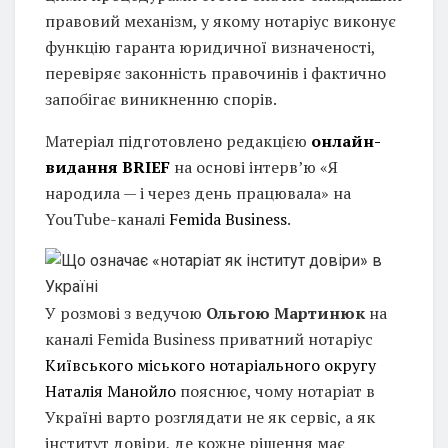
правовий механізм, у якому нотаріус виконує
функцію гаранта юридичної визначеності,
перевіряє законність правочинів і фактично
запобігає виникненню спорів.
Матеріал підготовлено редакцією
онлайн-
видання BRIEF
на основі інтерв’ю «Я
народила — і через день працювала» на
YouTube-каналі
Femida Business
.
У розмові з ведучою
Ольгою Мартинюк
на
каналі Femida Business приватний нотаріус
Київського міського нотаріального округу
Наталія Манойло
пояснює, чому нотаріат в
Україні варто розглядати не як сервіс, а як
інститут довіри, де кожне рішення має