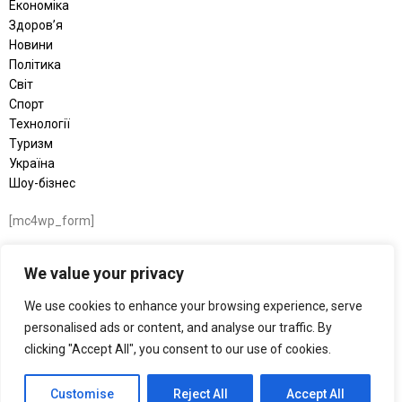
Економіка
Здоров’я
Новини
Політика
Світ
Спорт
Технології
Туризм
Україна
Шоу-бізнес
[mc4wp_form]
We value your privacy
© 2026 BRIEF NEWS — медіа швидких новин. БРІФ – подаємо новини
коротко, швидко і по суті: без зайвого шуму, лише факти, цифри та ключові
We use cookies to enhance your browsing experience, serve
події в Україні та світі. Політика, економіка, війна, суспільство та тренди —
personalised ads or content, and analyse our traffic. By
все, що важливо знати щодня.
clicking "Accept All", you consent to our use of cookies.
Customise
Reject All
Accept All