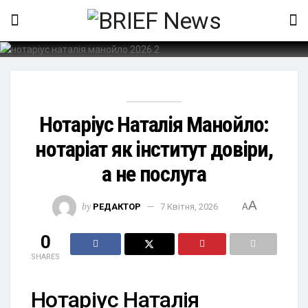
Нотаріус Наталія Манойло:
нотаріат як інститут довіри,
а не послуга
A
by
РЕДАКТОР
7 Квітня, 2026
A
0
SHARES
Нотаріус Наталія