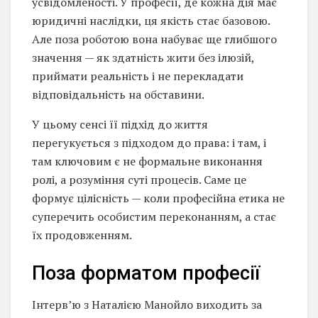
усвідомленості. У професії, де кожна дія має
юридичні наслідки, ця якість стає базовою.
Але поза роботою вона набуває ще глибшого
значення — як здатність жити без ілюзій,
приймати реальність і не перекладати
відповідальність на обставини.
У цьому сенсі її підхід до життя
перегукується з підходом до права: і там, і
там ключовим є не формальне виконання
ролі, а розуміння суті процесів. Саме це
формує цілісність — коли професійна етика не
суперечить особистим переконанням, а стає
їх продовженням.
Поза форматом професії
Інтерв’ю з Наталією Манойло виходить за