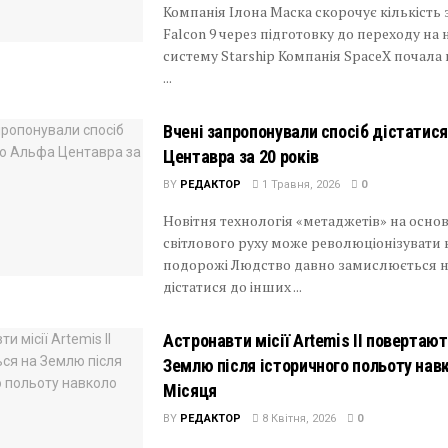
Компанія Ілона Маска скорочує кількість 
Falcon 9 через підготовку до переходу на 
систему Starship Компанія SpaceX почала
...
Вчені запропонували спосіб дістатис
Центавра за 20 років
BY
РЕДАКТОР
1 Травня, 2026
0
Новітня технологія «метаджетів» на основ
світлового руху може революціонізувати 
подорожі Людство давно замислюється н
дістатися до інших ...
Астронавти місії Artemis II повертаю
Землю після історичного польоту нав
Місяця
BY
РЕДАКТОР
8 Квітня, 2026
0