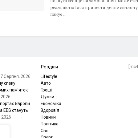
послуга «сонце на замовлення» може ста
реальністю Ідея принести денне світло ту
панує ...
Розділи
[mc
7 Серпня, 2026
Lifestyle
ну спеку
Авто
мих пам’яток:
Гроші
 2026
Думки
опортах Європи
Економіка
а EES стануть
Здоров’я
, 2026
Новини
Політика
Світ
Спорт