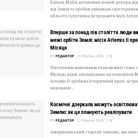
Екіпаж NASA встановив новий рекорд ві
від Землі та зробив унікальні спостережен
обльоту супутника Астронавти місії Artemis 
Вперше за понад пів століття люди в
межі орбіти Землі: місія Artemis II пр
Місяця
BY
РЕДАКТОР
4 Квітня, 2026
0
Наступним важливим етапом місії стане о
Місяця, який заплановано на понеділок М
Artemis II зробила історичний крок: астр
виконали ...
Космічні дзеркала можуть освітлюват
Землю: як це планують реалізувати
BY
РЕДАКТОР
9 Квітня, 2026
0
Американський стартап заявляє, що вже