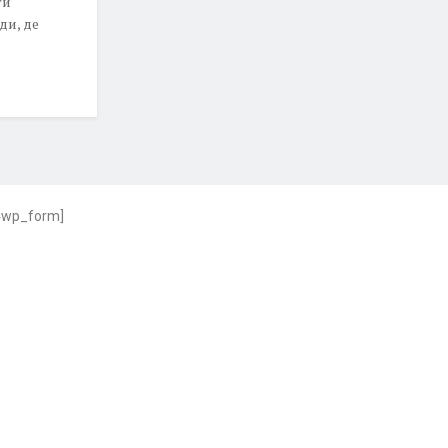
ти
ди, де
4wp_form]