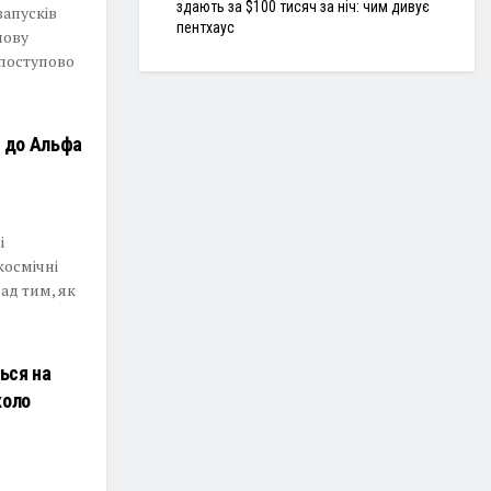
здають за $100 тисяч за ніч: чим дивує
запусків
пентхаус
нову
 поступово
я до Альфа
і
космічні
ад тим, як
ться на
коло