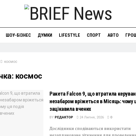
ШОУ-БІЗНЕС
ДУМКИ
LIFESTYLE
СПОРТ
АВТО
ГРОШ
космос
чка:
космос
Ракета Falcon 9, що втратила керуван
незабаром вріжеться в Місяць: чому 
зацікавила вчених
BY
РЕДАКТОР
24 Липня, 2026
0
Дослідники сподіваються використати
незаплановане зіткнення для проведенн