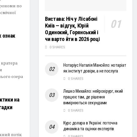
трономи по
осмічної
Вистава: Ніч у Лісабоні
Київ — відгук, Юрій
Одинокий, Горянський і
х ознак
чи варто йти в 2026 році
0 SHARES
 кратера
Нотаріус Наталія Манойло: нотаріат
ли
як інститут довіри, а не послуга
нього озера
0 SHARES
Лешко Михайло: нейрохірург, який
працює там, де рішення
ктики на
вимірюються секундами
агадки
0 SHARES
Курс долара в Україні: поточна
динаміка та оцінки експертів
жний потік
0 SHARES