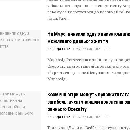
унікального наукового експерименту Ас
всьому світу готуються до незвичайної к
події. Уже ...
На Марсі виявили одну з найвагоміши
можливого давнього життя
BY
РЕДАКТОР
26 Червня, 2026
0
Марсохід Perseverance знайшов у породах
Єзеро складні органічні сполуки, які мог
зберегтися ще з часів існування стародав
Марсохід ...
Космічні вітри можуть прирікати гала
загибель: вчені знайшли пояснення з
раннього Всесвіту
BY
РЕДАКТОР
16 Червня, 2026
0
Телескоп «Джеймс Вебб» зафіксував поту