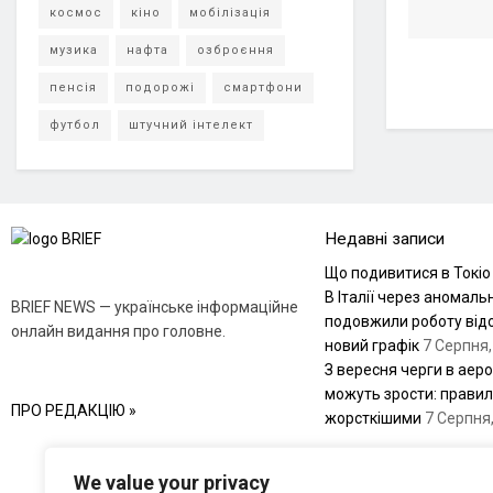
космос
кіно
мобілізація
музика
нафта
озброєння
пенсія
подорожі
смартфони
футбол
штучний інтелект
Недавні записи
Що подивитися в Токіо
В Італії через аномаль
BRIEF NEWS — українське інформаційне
подовжили роботу відо
онлайн видання про головне.
новий графік
7 Серпня,
З вересня черги в аер
можуть зрости: правил
ПРО РЕДАКЦІЮ »
жорсткішими
7 Серпня
We value your privacy