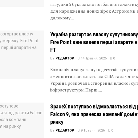
газу, який буквально позбавляє галактик
для народження нових зірок Астрономи 
далекому ...
Україна розгортає власну супутников
Fire Point вже вивела перші апарати н
FT
BY
РЕДАКТОР
14 Травня, 2026
0
Компанія планує запуск десятків супутник
зменшити залежність від США та західних
Україна розпочала створення власної су
інфраструктури. Перші ...
SpaceX поступово відмовляється від
Falcon 9, яка принесла компанії домі
ринку
BY
РЕДАКТОР
9 Травня, 2026
0