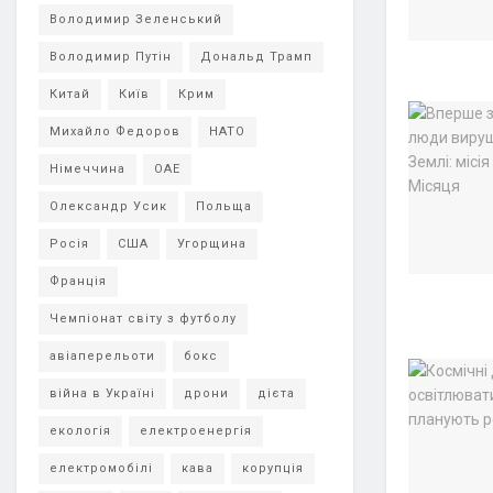
Володимир Зеленський
Володимир Путін
Дональд Трамп
Китай
Київ
Крим
Михайло Федоров
НАТО
Німеччина
ОАЕ
Олександр Усик
Польща
Росія
США
Угорщина
Франція
Чемпіонат світу з футболу
авіаперельоти
бокс
війна в Україні
дрони
дієта
екологія
електроенергія
електромобілі
кава
корупція