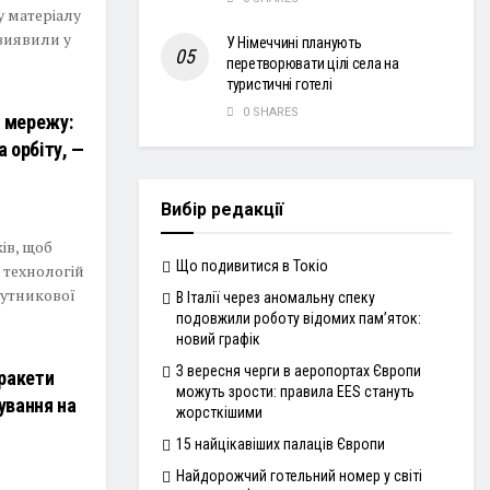
у матеріалу
виявили у
У Німеччині планують
перетворювати цілі села на
туристичні готелі
0 SHARES
у мережу:
а орбіту, —
Вибір редакції
ів, щоб
Що подивитися в Токіо
 технологій
путникової
В Італії через аномальну спеку
подовжили роботу відомих пам’яток:
новий графік
З вересня черги в аеропортах Європи
 ракети
можуть зрости: правила EES стануть
нування на
жорсткішими
15 найцікавіших палаців Європи
Найдорожчий готельний номер у світі