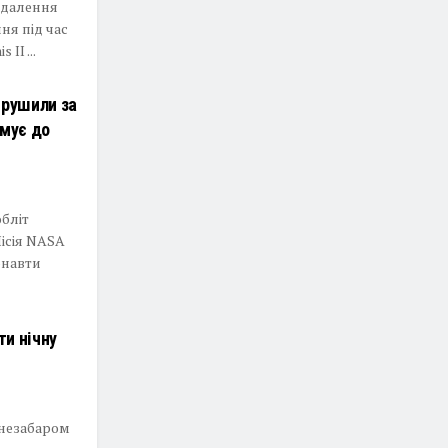
ддалення
ня під час
II ...
ирушили за
ямує до
бліт
ісія NASA
онавти
и нічну
 незабаром