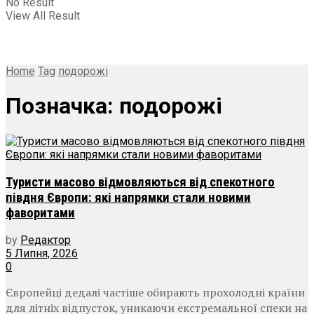
No Result
View All Result
Home
Tag
подорожі
Позначка:
подорожі
Туристи масово відмовляються від спекотного
півдня Європи: які напрямки стали новими
фаворитами
by
Редактор
5 Липня, 2026
0
Європейці дедалі частіше обирають прохолодні країни
для літніх відпусток, уникаючи екстремальної спеки на