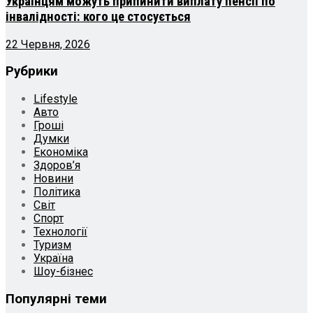
Українцям можуть припинити виплату пенсії по
інвалідності: кого це стосується
22 Червня, 2026
Рубрики
Lifestyle
Авто
Гроші
Думки
Економіка
Здоров’я
Новини
Політика
Світ
Спорт
Технології
Туризм
Україна
Шоу-бізнес
Популярні теми