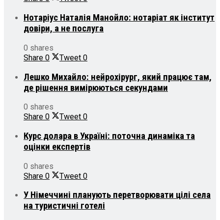
Нотаріус Наталія Манойло: нотаріат як інститут
довіри, а не послуга
0 shares
Share
0
Tweet
0
Лешко Михайло: нейрохірург, який працює там,
де рішення вимірюються секундами
0 shares
Share
0
Tweet
0
Курс долара в Україні: поточна динаміка та
оцінки експертів
0 shares
Share
0
Tweet
0
У Німеччині планують перетворювати цілі села
на туристичні готелі