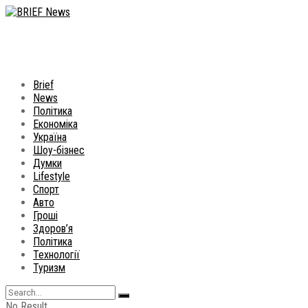
Brief
News
Політика
Економіка
Україна
Шоу-бізнес
Думки
Lifestyle
Спорт
Авто
Гроші
Здоров’я
Політика
Технології
Туризм
No Result