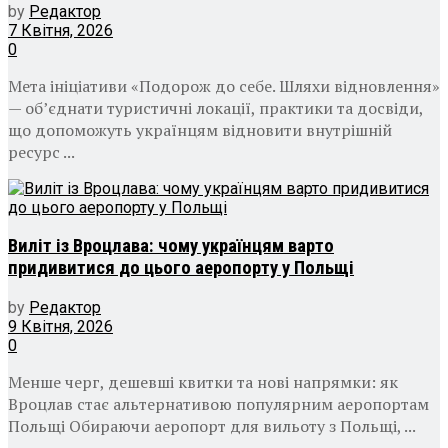
by
Редактор
7 Квітня, 2026
0
Мета ініціативи «Подорож до себе. Шляхи відновлення»
— об’єднати туристичні локації, практики та досвіди,
що допоможуть українцям відновити внутрішній
ресурс ...
Виліт із Вроцлава: чому українцям варто
придивитися до цього аеропорту у Польщі
by
Редактор
9 Квітня, 2026
0
Менше черг, дешевші квитки та нові напрямки: як
Вроцлав стає альтернативою популярним аеропортам
Польщі Обираючи аеропорт для вильоту з Польщі, ...