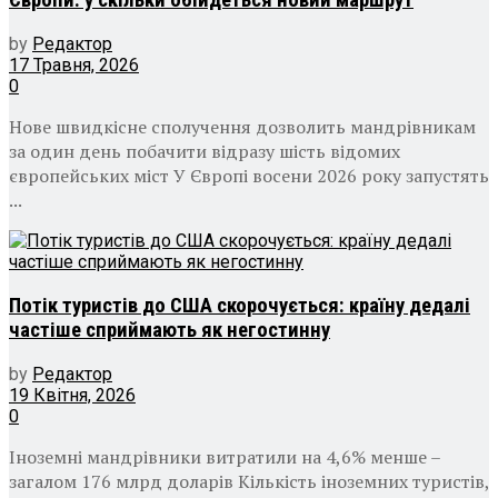
Європи: у скільки обійдеться новий маршрут
by
Редактор
17 Травня, 2026
0
Нове швидкісне сполучення дозволить мандрівникам
за один день побачити відразу шість відомих
європейських міст У Європі восени 2026 року запустять
...
Потік туристів до США скорочується: країну дедалі
частіше сприймають як негостинну
by
Редактор
19 Квітня, 2026
0
Іноземні мандрівники витратили на 4,6% менше –
загалом 176 млрд доларів Кількість іноземних туристів,