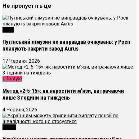
Не пропустіть це
Авто
Путінський лімузин не виправдав очікувань: у Росії
планують закрити завод Aurus
17 Червня, 2026
Lifestyle
Метод «2-5-15»: як наростити м’язи, витрачаючи
лише 3 години на тиждень
4 Червня, 2026
Гроші