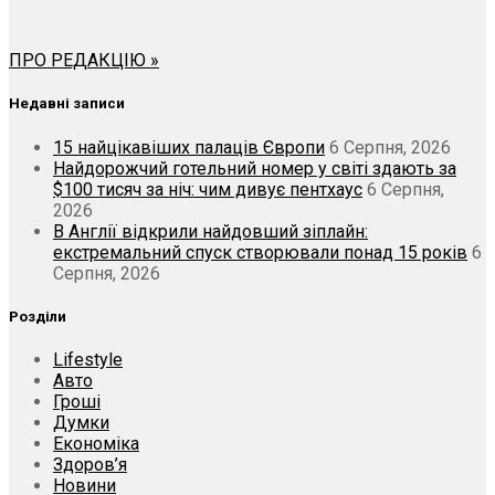
ПРО РЕДАКЦІЮ »
Недавні записи
15 найцікавіших палаців Європи
6 Серпня, 2026
Найдорожчий готельний номер у світі здають за
$100 тисяч за ніч: чим дивує пентхаус
6 Серпня,
2026
В Англії відкрили найдовший зіплайн:
екстремальний спуск створювали понад 15 років
6
Серпня, 2026
Розділи
Lifestyle
Авто
Гроші
Думки
Економіка
Здоров’я
Новини