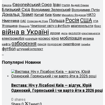
Європейський Союз
Іран
Італія
Європа
Андрій Єрмак
Близький Схід
Володимир Зеленський
Володимир Путін
Дональд Трамп
Китай
Київ
НАТО
Крим
Михайло Федоров
Росія
США
Польща
Німеччина
ОАЕ
Олександр Усик
УПА
Угорщина
Чемпіонат світу з футболу
авіаперельоти
бокс
Франція
війна в Україні
дрони
екологія
дієта
електроенергія
кіно
мобілізація
електромобілі
космос
музика
корупція
озброєння
смартфони
нафта
пенсія
подорожі
тарифи
футбол
штучний інтелект
Популярні Новини
Вистава: Ніч у Лісабоні Київ — відгук, Юрій
Одинокий, Горянський і чи варто йти в 2026 році
0 shares
Share
0
Tweet
0