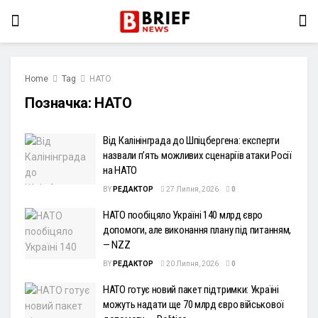
Home
Tag
НАТО
Позначка:
НАТО
Від Калінінграда до Шпіцбергена: експерти
назвали п’ять можливих сценаріїв атаки Росії
на НАТО
BY
РЕДАКТОР
27 Липня, 2026
0
НАТО пообіцяло Україні 140 млрд євро
допомоги, але виконання плану під питанням,
— NZZ
BY
РЕДАКТОР
20 Липня, 2026
0
НАТО готує новий пакет підтримки: Україні
можуть надати ще 70 млрд євро військової