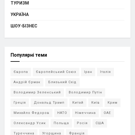
ТУРИЗМ
УКРАЇНА
ШОУ-БІЗНЕС
Популярні теми
Європа
Європейський Союз
Іран
Італія
Андрій Єрмак
Близький Схід
Володимир Зеленський
Володимир Путін
Греція
Дональд Трамп
Китай
Київ
Крим
Михайло Федоров
НАТО
Німеччина
ОАЕ
Олександр Усик
Польща
Росія
США
Туреччина
Угорщина
Франція