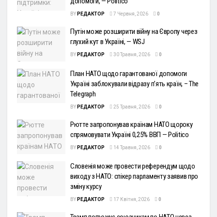
допомоги, — Politico
BY
РЕДАКТОР
7 Червня, 2026
0
Путін може розширити війну на Європу через
глухий кут в Україні, — WSJ
BY
РЕДАКТОР
30 Травня, 2026
0
План НАТО щодо гарантованої допомоги
Україні заблокували відразу п’ять країн, – The
Telegraph
BY
РЕДАКТОР
25 Травня, 2026
0
Рютте запропонував країнам НАТО щороку
спрямовувати Україні 0,25% ВВП — Politico
BY
РЕДАКТОР
14 Травня, 2026
0
Словенія може провести референдум щодо
виходу з НАТО: спікер парламенту заявив про
зміну курсу
BY
РЕДАКТОР
17 Квітня, 2026
0