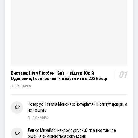
Вистава: Ніч у Лісабоні Київ — відгук, Юрій
Одинокий, Горянський і чи варто йти в 2026 році
0 SHARES
Нотаріус Наталія Манойло: нотаріат як інститут довіри, а
не послуга
0 SHARES
Лешко Михайло: нейрохірург, який працює там, де
рішення вимірюються секундами