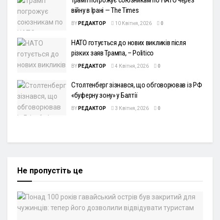
Трамп погрожує союзникам по НАТО через
війну в Ірані — The Times
BY
РЕДАКТОР
10 Квітня, 2026
0
НАТО готується до нових викликів після
різких заяв Трампа, – Politico
BY
РЕДАКТОР
4 Квітня, 2026
0
Столтенберг зізнався, що обговорював із РФ
«буферну зону» у Балтії
BY
РЕДАКТОР
3 Квітня, 2026
0
Не пропустіть це