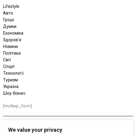
Lifestyle
Авто
Гроші
Думки
Економіка
Здоров’я
Новини
Політика
Світ
Спорт
Технології
Туризм
Україна
Шоу-бізнес
[mc4wp_form]
© 2026 BRIEF NEWS — медіа швидких новин. БРІФ – подаємо новини
We value your privacy
коротко, швидко і по суті: без зайвого шуму, лише факти, цифри та ключові