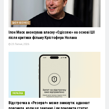
ШОУ-БІЗНЕС
Ілон Маск анонсував власну «Одіссею» на основі ШІ
після критики фільму Крістофера Нолана
23 Липня, 2026
УКРАЇНА
Відстрочка в «Резерв+» може зникнути: адвокат
пояснила, коли це законно і як поновити статус