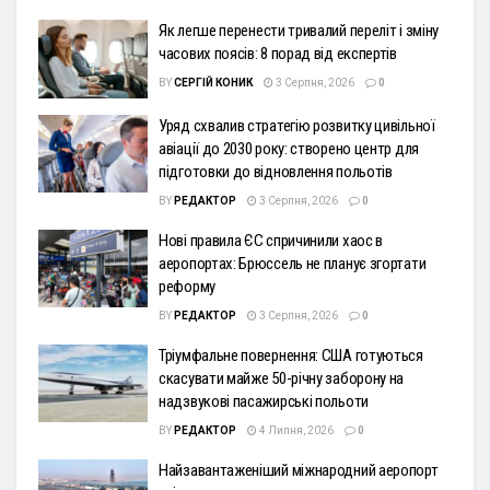
Як легше перенести тривалий переліт і зміну
часових поясів: 8 порад від експертів
BY
СЕРГІЙ КОНИК
3 Серпня, 2026
0
Уряд схвалив стратегію розвитку цивільної
авіації до 2030 року: створено центр для
підготовки до відновлення польотів
BY
РЕДАКТОР
3 Серпня, 2026
0
Нові правила ЄС спричинили хаос в
аеропортах: Брюссель не планує згортати
реформу
BY
РЕДАКТОР
3 Серпня, 2026
0
Тріумфальне повернення: США готуються
скасувати майже 50-річну заборону на
надзвукові пасажирські польоти
BY
РЕДАКТОР
4 Липня, 2026
0
Найзавантаженіший міжнародний аеропорт