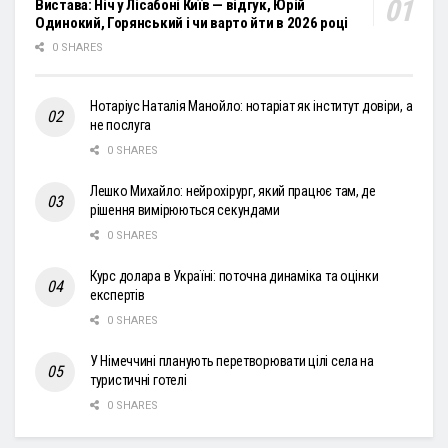
Вистава: Ніч у Лісабоні Київ — відгук, Юрій
Одинокий, Горянський і чи варто йти в 2026 році
0 SHARES
Нотаріус Наталія Манойло: нотаріат як інститут довіри, а
не послуга
0 SHARES
Лешко Михайло: нейрохірург, який працює там, де
рішення вимірюються секундами
0 SHARES
Курс долара в Україні: поточна динаміка та оцінки
експертів
0 SHARES
У Німеччині планують перетворювати цілі села на
туристичні готелі
0 SHARES