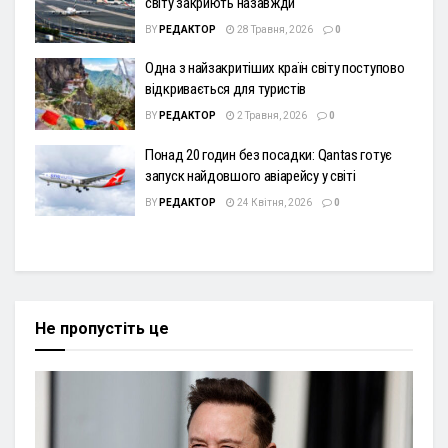
світу закриють назавжди
BY
РЕДАКТОР
28 Травня, 2026
0
Одна з найзакритіших країн світу поступово
відкривається для туристів
BY
РЕДАКТОР
2 Травня, 2026
0
Понад 20 годин без посадки: Qantas готує
запуск найдовшого авіарейсу у світі
BY
РЕДАКТОР
24 Квітня, 2026
0
Не пропустіть це