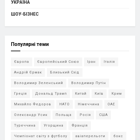
УКРАЇНА
ШОУ-БІЗНЕС
Популярні теми
Європа
Європейський Союз
Іран
Італія
Андрій Єрмак
Близький Схід
Володимир Зеленський
Володимир Путін
Греція
Дональд Трамп
Китай
Київ
Крим
Михайло Федоров
НАТО
Німеччина
ОАЕ
Олександр Усик
Польща
Росія
США
Туреччина
Угорщина
Франція
Чемпіонат світу з футболу
авіаперельоти
бокс