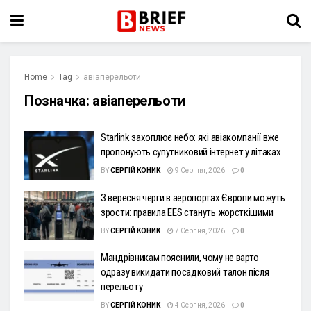
Home
Tag
авіаперельоти
Позначка:
авіаперельоти
Starlink захоплює небо: які авіакомпанії вже
пропонують супутниковий інтернет у літаках
BY
СЕРГІЙ КОНИК
9 Серпня, 2026
0
З вересня черги в аеропортах Європи можуть
зрости: правила EES стануть жорсткішими
BY
СЕРГІЙ КОНИК
7 Серпня, 2026
0
Мандрівникам пояснили, чому не варто
одразу викидати посадковий талон після
перельоту
BY
СЕРГІЙ КОНИК
4 Серпня, 2026
0