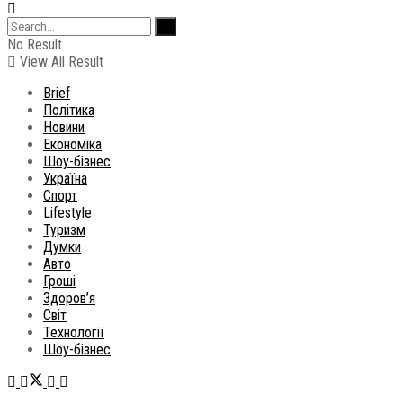
No Result
View All Result
Brief
Політика
Новини
Економіка
Шоу-бізнес
Україна
Спорт
Lifestyle
Туризм
Думки
Авто
Гроші
Здоров’я
Світ
Технології
Шоу-бізнес