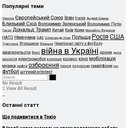
Популярні теми
Європейський Союз
Іран
Італія
Європа
Андрій Єрмак
Близький Схід
Володимир Зеленський
Володимир Путін
Дональд Трамп
Китай
Київ
Крим
Михайло Федоров
Греція
Росія
США
Польща
Німеччина
НАТО
ОАЕ
Олександр Усик
Угорщина
Чемпіонат світу з футболу
Франція
Туреччина
війна в Україні
дрони
авіаперельоти
бокс
дієта
кіно
мобілізація
електромобілі
космос
екологія
корупція
озброєння
музика
смартфони
нафта
пенсія
подорожі
сон
футбол
штучний інтелект
No Result
View All Result
Останні статт
Що подивитися в Токіо