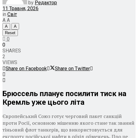
by
Редактор
11 Травня, 2026
in
Світ
A
A
A
A
Reset
0
0
SHARES
2
VIEWS
Share on Facebook
Share on Twitter
Брюссель планує посилити тиск на
Кремль уже цього літа
Європейський Союз готує черговий пакет санкцій
проти Росії, основною мішенню якого стане так званий
тіньовий флот танкерів, що використовується для
експорту російської нафти в обхід обмежень. Про це