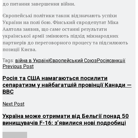
до питання завершення війни.
Європейські політики також відзначають успіхи
України на полі бою. Фінський євродепутат Міка
Аалтола заявив, що саме останні результати
української армії змінюють підхід міжнародних
партнерів до переговорного процесу та підсилюють
позиції Києва.
Tags:
війна в Україні
Європейський Союз
Росія
санкції
Previous Post
Росія та США намагаються посилити
сепаратизм у найбагатшій провінції Канади —
BBC
Next Post
Україна може отримати від Бельгії понад 50
винищувачів F-16: з’явилися нові подробиці