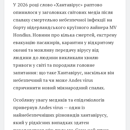
У 2026 році слово «Хантавірус» раптово
опинилося у заголовках світових медіа після
спалаху смертельно небезпечної інфекції на
борту нідерландського круїзного лайнера MV
Hondius. Новини про кілька смертей, екстрену
евакуацію пасажирів, карантин у відкритому
океані та можливу передачу вірусу від
людини до людини викликали хвилю
тривоги у світі та породили головне
запитання: що таке Хантавірус, наскільки він
небезпечний та чи може Andes virus
спричинити новий міжнародний спалах.
Особливу увагу медиків та епідеміологів
привернув Andes virus — один із
найнебезпечніших різновидів хантавірусу,
який у рідкісних випадках здатен
передаватися між людьми. Саме цей штам