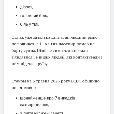
діарея;
головний біль;
біль у тілі.
Однак уже за кілька днів стан людини різко
погіршився, а 11 квітня пасажир помер на
борту судна. Пізніше симптоми почали
з’являтися і в інших людей, які контактували з
ним під час круїзу.
Станом на 6 травня 2026 року ECDC офіційно
повідомляв:
щонайменше про 7 випадків
захворювання;
3 підтверджені смерті;