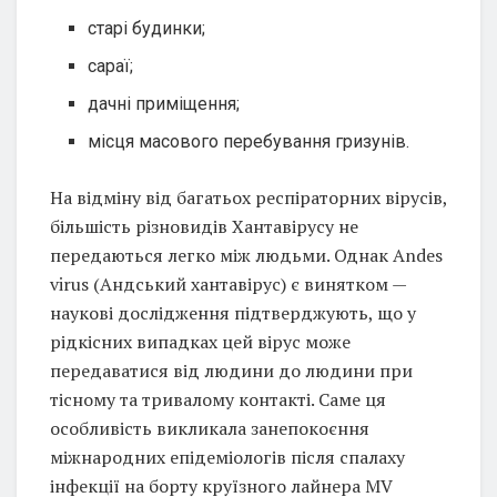
старі будинки;
сараї;
дачні приміщення;
місця масового перебування гризунів.
На відміну від багатьох респіраторних вірусів,
більшість різновидів Хантавірусу не
передаються легко між людьми. Однак Andes
virus (Андський хантавірус) є винятком —
наукові дослідження підтверджують, що у
рідкісних випадках цей вірус може
передаватися від людини до людини при
тісному та тривалому контакті. Саме ця
особливість викликала занепокоєння
міжнародних епідеміологів після спалаху
інфекції на борту круїзного лайнера MV