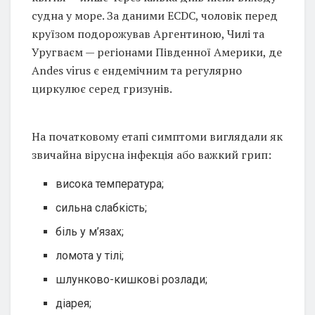
судна у море. За даними ECDC, чоловік перед
круїзом подорожував Аргентиною, Чилі та
Уругваєм — регіонами Південної Америки, де
Andes virus є ендемічним та регулярно
циркулює серед гризунів.
На початковому етапі симптоми виглядали як
звичайна вірусна інфекція або важкий грип:
висока температура;
сильна слабкість;
біль у м’язах;
ломота у тілі;
шлунково-кишкові розлади;
діарея;