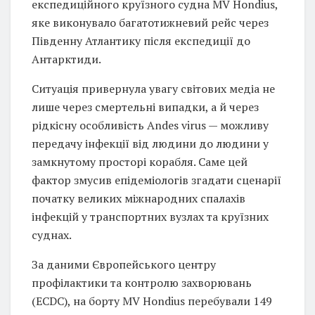
експедиційного круїзного судна MV Hondius,
яке виконувало багатотижневий рейс через
Південну Атлантику після експедиції до
Антарктиди.
Ситуація привернула увагу світових медіа не
лише через смертельні випадки, а й через
рідкісну особливість Andes virus — можливу
передачу інфекції від людини до людини у
замкнутому просторі корабля. Саме цей
фактор змусив епідеміологів згадати сценарії
початку великих міжнародних спалахів
інфекцій у транспортних вузлах та круїзних
суднах.
За даними Європейського центру
профілактики та контролю захворювань
(ECDC), на борту MV Hondius перебували 149