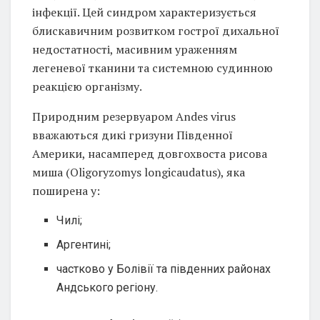
інфекції. Цей синдром характеризується
блискавичним розвитком гострої дихальної
недостатності, масивним ураженням
легеневої тканини та системною судинною
реакцією організму.
Природним резервуаром Andes virus
вважаються дикі гризуни Південної
Америки, насамперед довгохвоста рисова
миша (Oligoryzomys longicaudatus), яка
поширена у:
Чилі;
Аргентині;
частково у Болівії та південних районах
Андського регіону.