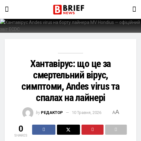
Хантавірус: що це за
смертельний вірус,
симптоми, Andes virus та
спалах на лайнері
A
by
РЕДАКТОР
10 Травня, 2026
A
0
SHARES