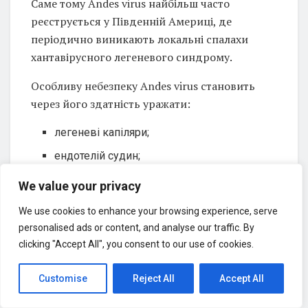
Саме тому Andes virus найбільш часто
реєструється у Південній Америці, де
періодично виникають локальні спалахи
хантавірусного легеневого синдрому.
Особливу небезпеку Andes virus становить
через його здатність уражати:
легеневі капіляри;
ендотелій судин;
серцево-судинну систему;
We value your privacy
систему мікроциркуляції.
We use cookies to enhance your browsing experience, serve
personalised ads or content, and analyse our traffic. By
Після проникнення вірусу в організм
clicking "Accept All", you consent to our use of cookies.
запускається важка імунна та судинна
реакція, яка призводить до:
Customise
Reject All
Accept All
підвищеної проникності судин;