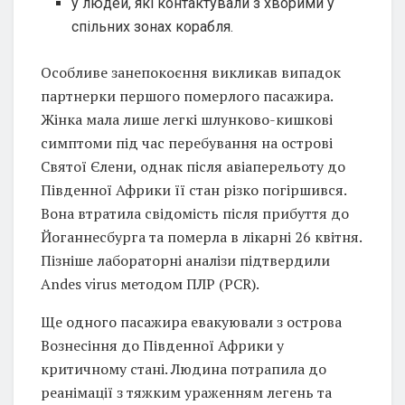
у людей, які контактували з хворими у
спільних зонах корабля.
Особливе занепокоєння викликав випадок
партнерки першого померлого пасажира.
Жінка мала лише легкі шлунково-кишкові
симптоми під час перебування на острові
Святої Єлени, однак після авіаперельоту до
Південної Африки її стан різко погіршився.
Вона втратила свідомість після прибуття до
Йоганнесбурга та померла в лікарні 26 квітня.
Пізніше лабораторні аналізи підтвердили
Andes virus методом ПЛР (PCR).
Ще одного пасажира евакуювали з острова
Вознесіння до Південної Африки у
критичному стані. Людина потрапила до
реанімації з тяжким ураженням легень та