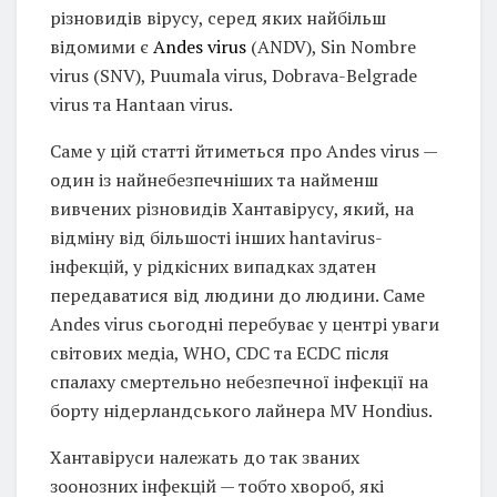
різновидів вірусу, серед яких найбільш
відомими є
Andes virus
(ANDV), Sin Nombre
virus (SNV), Puumala virus, Dobrava-Belgrade
virus та Hantaan virus.
Саме у цій статті йтиметься про Andes virus —
один із найнебезпечніших та найменш
вивчених різновидів Хантавірусу, який, на
відміну від більшості інших hantavirus-
інфекцій, у рідкісних випадках здатен
передаватися від людини до людини. Саме
Andes virus сьогодні перебуває у центрі уваги
світових медіа, WHO, CDC та ECDC після
спалаху смертельно небезпечної інфекції на
борту нідерландського лайнера MV Hondius.
Хантавіруси належать до так званих
зоонозних інфекцій — тобто хвороб, які