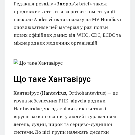
Редакція розділу «
Здоров’я
brief» також
продовжить стежити за розвитком ситуації
навколо
Andes virus
та спалаху на MV Hondius і
оновлюватиме цей матеріал у разі появи
нових офіційних даних від WHO, CDC, ECDC та
міжнародних медичних організацій.
Що таке Хантавірус
Хантавірус (
Hantavirus
, Orthohantavirus) — це
група небезпечних РНК-вірусів родини
Hantaviridae, які здатні викликати тяжкі
вірусні захворювання у людей із ураженням
легень, судин, нирок та серцево-судинної
системи. До цієї групи належать десятки