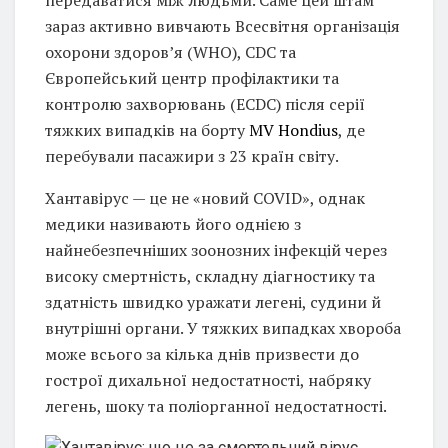
зараз активно вивчають Всесвітня організація
охорони здоров’я (WHO), CDC та
Європейський центр профілактики та
контролю захворювань (ECDC) після серії
тяжких випадків на борту
MV Hondius
, де
перебували пасажири з 23 країн світу.
Хантавірус — це не «новий COVID», однак
медики називають його однією з
найнебезпечніших зоонозних інфекцій через
високу смертність, складну діагностику та
здатність швидко уражати легені, судини й
внутрішні органи. У тяжких випадках хвороба
може всього за кілька днів призвести до
гострої дихальної недостатності, набряку
легень, шоку та поліорганної недостатності.