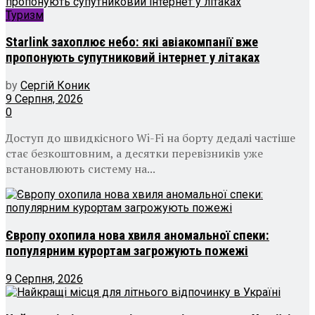
Туризм
Starlink захоплює небо: які авіакомпанії вже
пропонують супутниковий інтернет у літаках
by
Сергій Коник
9 Серпня, 2026
0
Доступ до швидкісного Wi-Fi на борту дедалі частіше
стає безкоштовним, а десятки перевізників уже
встановлюють систему на...
Європу охопила нова хвиля аномальної спеки:
популярним курортам загрожують пожежі
9 Серпня, 2026