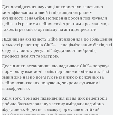
Для дослідження науковці використали генетично
модифікованих мишей із підвищеним рівнем
активності гена Grik4. Попередні роботи пов’язували
цей ген із різними нейропсихіатричними розладами, а
також із реакцією організму на антидепресанти.
Підвищена активність Grik4 призводила до збільшення
кількості рецепторів GluK4 — спеціалізованих білків, які
беруть участь у регуляції збудливості нейронів,
процесів пам’яті та настрою.
Дослідники встановили, що надлишок GluK4 порушує
нормальну взаємодію між нервовими клітинами. Такі
зміни вже давно пов’язують із низкою психічних та
нейророзвиткових порушень, зокрема аутизмом і
шизофренією.
Крім того, тривале підвищення рівня цих рецепторів
робило базолатеральну частину амігдали надмірно
збудливою. Через це в мозку формувався стійкий