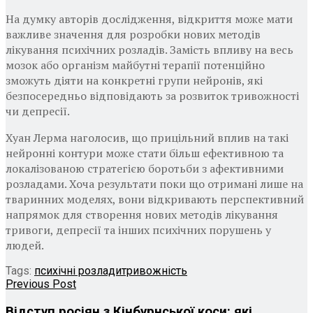
На думку авторів дослідження, відкриття може мати
важливе значення для розробки нових методів
лікування психічних розладів. Замість впливу на весь
мозок або організм майбутні терапії потенційно
зможуть діяти на конкретні групи нейронів, які
безпосередньо відповідають за розвиток тривожності
чи депресії.
Хуан Лерма наголосив, що прицільний вплив на такі
нейронні контури може стати більш ефективною та
локалізованою стратегією боротьби з афективними
розладами. Хоча результати поки що отримані лише на
тваринних моделях, вони відкривають перспективний
напрямок для створення нових методів лікування
тривоги, депресії та інших психічних порушень у
людей.
Tags:
психічні розлади
тривожність
Previous Post
Відступ росіян з Кінбурнської коси: які