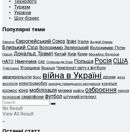
Технології
Туризм
Україна
Шоу-бізнес
Популярні теми
Європейський Союз
Іран
Італія
Європа
Андрій Єрмак
Близький Схід
Володимир Зеленський
Володимир Путін
Дональд Трамп
Китай
Київ
Крим
Греція
Михайло Федоров
Росія
США
Польща
Німеччина
НАТО
ОАЕ
Олександр Усик
Угорщина
Чемпіонат світу з футболу
Франція
Туреччина
війна в Україні
авіаперельоти
дрони
бокс
дієта
електромобілі
екологія
корупція
заклади громадського харчування
озброєння
кіно
мобілізація
космос
музика
нафта
пенсія
футбол
смартфони
штучний інтелект
подорожі
No Result
View All Result
Останні статт