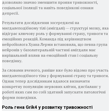
дозволило значно зменшити прояви тривожності,
соціальної ізоляції та навіть поведінкові ознаки
депресії.
Результати дослідження зосереджені на
мигдалеподібному тілі (амігдалі) — структурі мозку, яка
відіграє ключову роль у формуванні страху, тривоги та
емоційних реакцій. Команда під керівництвом
нейробіолога Хуана Лерми встановила, що певна група
нейронів у базолатеральній частині амігдали має
вирішальний вплив на емоційний стан і соціальну
поведінку.
За словами вченого, раніше вже було відомо про участь
мигдалеподібного тіла у формуванні страху та тривоги.
Однак тепер дослідникам вдалося визначити
конкретну популяцію нервових клітин, дисбаланс у
роботі яких сам по собі здатний запускати патологічні
форми поведінки.
Роль гена Grik4 у розвитку тривожності