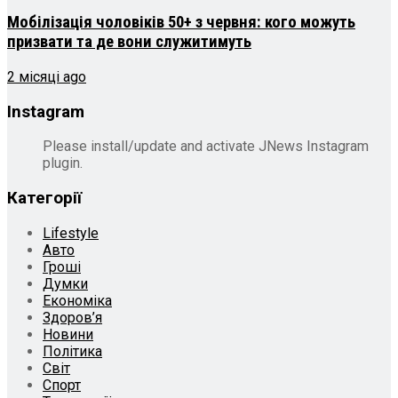
Мобілізація чоловіків 50+ з червня: кого можуть
призвати та де вони служитимуть
2 місяці ago
Instagram
Please install/update and activate JNews Instagram
plugin.
Категорії
Lifestyle
Авто
Гроші
Думки
Економіка
Здоров’я
Новини
Політика
Світ
Спорт