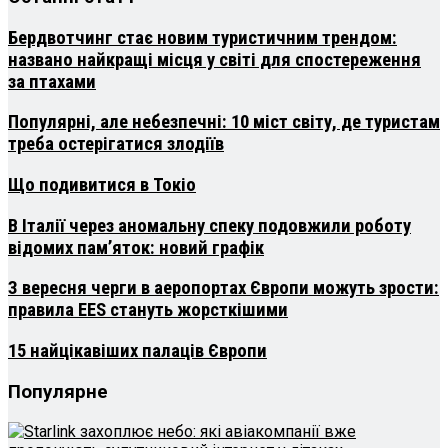
Бердвотчинг стає новим туристичним трендом:
названо найкращі місця у світі для спостереження
за птахами
Популярні, але небезпечні: 10 міст світу, де туристам
треба остерігатися злодіїв
Що подивитися в Токіо
В Італії через аномальну спеку подовжили роботу
відомих пам’яток: новий графік
З вересня черги в аеропортах Європи можуть зрости:
правила EES стануть жорсткішими
15 найцікавіших палаців Європи
Популярне