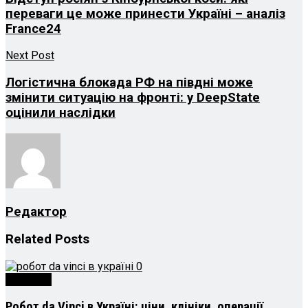
переваги це може принести Україні – аналіз
France24
Next Post
Логістична блокада РФ на півдні може
змінити ситуацію на фронті: у DeepState
оцінили наслідки
Редактор
Related
Posts
Здоров’я
Робот da Vinci в Україні: ціни, клініки, операції,