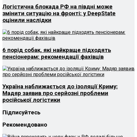
Логістична блокада РФ на півдні може
змінити ситуацію на фронті: у DeepState
оцінили наслідки
6 порід собак, які найкраще підходять
пенсіонерам: рекомендації фахівців
Україна наближається до ізоляції Криму:
Мадяр заявив про серйозні проблеми
російської логістики
Підписуйтесь
Рекомендовано