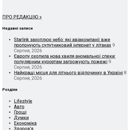
ПРО РЕДАКЦІЮ »
Недавні записи
Starlink захоплює небо: які авіакомпанії вже
пропонують супутниковий інтернет у літаках
9
Серпня, 2026
Європу охопила нова хвиля аномальної спеки:
популярним курортам загрожують пожежі
9
Серпня, 2026
Найкращі місця для літнього відпочинку в Україні
8
Серпня, 2026
Розділи
Lifestyle
Авто
Гроші
Думки
Економіка
Здоров’я