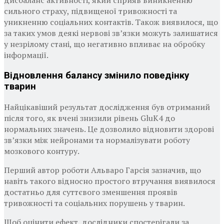
дисбаланс активності, який сприяв виникненню
сильного страху, підвищеної тривожності та
уникненню соціальних контактів. Також виявилося, що
за таких умов деякі нервові зв’язки можуть залишатися
у незрілому стані, що негативно впливає на обробку
інформації.
Відновлення балансу змінило поведінку
тварин
Найцікавіший результат дослідження був отриманий
після того, як вчені знизили рівень GluK4 до
нормальних значень. Це дозволило відновити здорові
зв’язки між нейронами та нормалізувати роботу
мозкового контуру.
Перший автор роботи Альваро Гарсія зазначив, що
навіть такого відносно простого втручання виявилося
достатньо для суттєвого зменшення проявів
тривожності та соціальних порушень у тварин.
Щоб оцінити ефект, дослідники спостерігали за