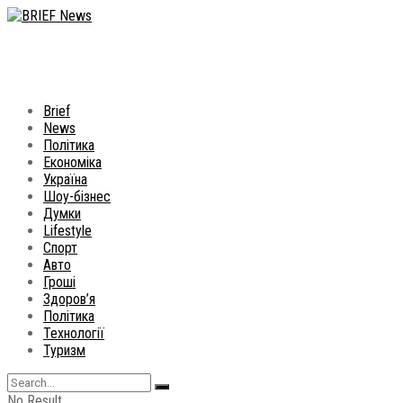
Brief
News
Політика
Економіка
Україна
Шоу-бізнес
Думки
Lifestyle
Спорт
Авто
Гроші
Здоров’я
Політика
Технології
Туризм
No Result