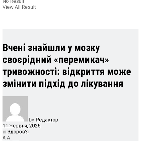
No Result
View All Result
Вчені знайшли у мозку
своєрідний «перемикач»
тривожності: відкриття може
змінити підхід до лікування
by
Редактор
11 Червня, 2026
in
Здоров’я
A
A