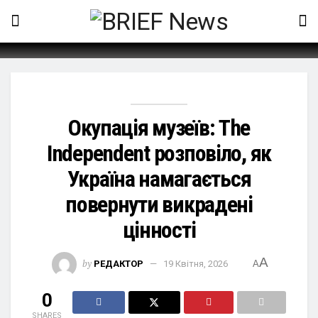
Окупація музеїв: The
Independent розповіло, як
Україна намагається
повернути викрадені
цінності
A
by
РЕДАКТОР
19 Квітня, 2026
A
0
SHARES