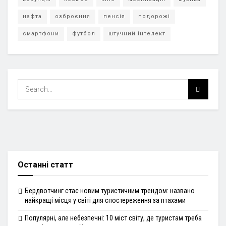
нафта
озброєння
пенсія
подорожі
смартфони
футбол
штучний інтелект
Останні статт
Бердвотчинг стає новим туристичним трендом: названо
найкращі місця у світі для спостереження за птахами
Популярні, але небезпечні: 10 міст світу, де туристам треба