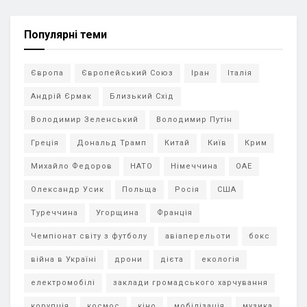
Популярні теми
Європа
Європейський Союз
Іран
Італія
Андрій Єрмак
Близький Схід
Володимир Зеленський
Володимир Путін
Греція
Дональд Трамп
Китай
Київ
Крим
Михайло Федоров
НАТО
Німеччина
ОАЕ
Олександр Усик
Польща
Росія
США
Туреччина
Угорщина
Франція
Чемпіонат світу з футболу
авіаперельоти
бокс
війна в Україні
дрони
дієта
екологія
електромобілі
заклади громадського харчування
корупція
космос
кіно
мобілізація
музика