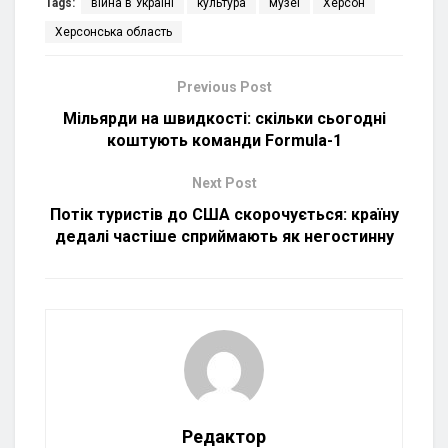
Tags:
війна в Україні
культура
музеї
Херсон
Херсонська область
Previous Post
Мільярди на швидкості: скільки сьогодні
коштують команди Formula-1
Next Post
Потік туристів до США скорочується: країну
дедалі частіше сприймають як негостинну
Редактор