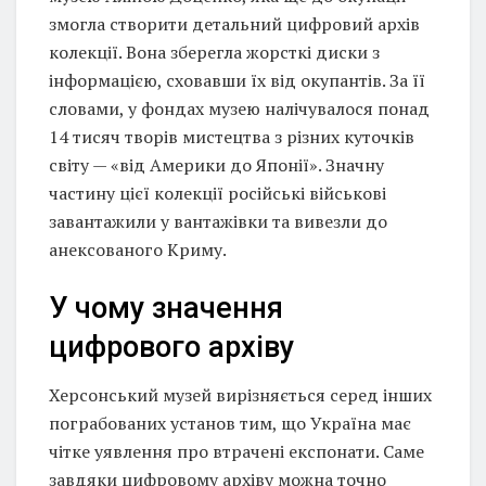
змогла створити детальний цифровий архів
колекції. Вона зберегла жорсткі диски з
інформацією, сховавши їх від окупантів. За її
словами, у фондах музею налічувалося понад
14 тисяч творів мистецтва з різних куточків
світу — «від Америки до Японії». Значну
частину цієї колекції російські військові
завантажили у вантажівки та вивезли до
анексованого Криму.
У чому значення
цифрового архіву
Херсонський музей вирізняється серед інших
пограбованих установ тим, що Україна має
чітке уявлення про втрачені експонати. Саме
завдяки цифровому архіву можна точно