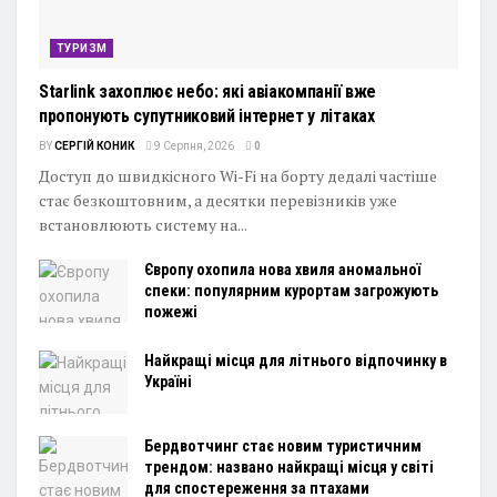
ТУРИЗМ
Starlink захоплює небо: які авіакомпанії вже
пропонують супутниковий інтернет у літаках
BY
СЕРГІЙ КОНИК
9 Серпня, 2026
0
Доступ до швидкісного Wi-Fi на борту дедалі частіше
стає безкоштовним, а десятки перевізників уже
встановлюють систему на...
Європу охопила нова хвиля аномальної
спеки: популярним курортам загрожують
пожежі
Найкращі місця для літнього відпочинку в
Україні
Бердвотчинг стає новим туристичним
трендом: названо найкращі місця у світі
для спостереження за птахами